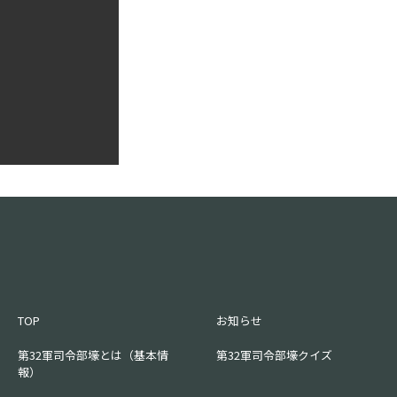
TOP
お知らせ
第32軍司令部壕とは（基本情
第32軍司令部壕クイズ
報）