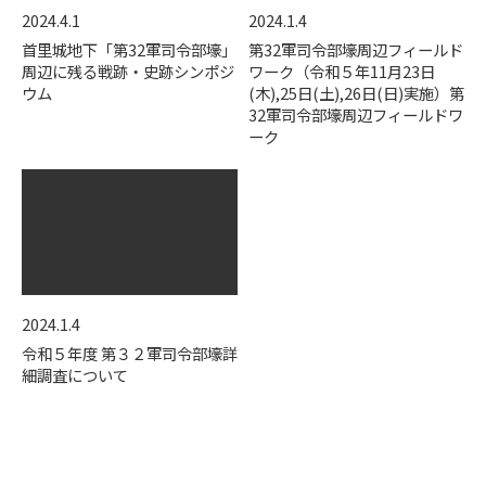
2024.4.1
2024.1.4
首里城地下「第32軍司令部壕」
第32軍司令部壕周辺フィールド
周辺に残る戦跡・史跡シンポジ
ワーク（令和５年11月23日
ウム
(木),25日(土),26日(日)実施）第
32軍司令部壕周辺フィールドワ
ーク
2024.1.4
令和５年度 第３２軍司令部壕詳
細調査について