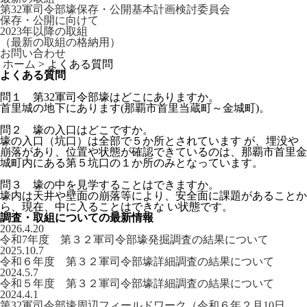
第32軍司令部壕保存・公開基本計画検討委員会
保存・公開に向けて
2023年以降の取組
（最新の取組の格納用）
お問い合わせ
ホーム
>
よくある質問
よくある質問
問１ 第32軍司令部壕はどこにありますか。
首里城の地下にあります(那覇市首里当蔵町～金城町)。
問２ 壕の入口はどこですか。
壕の入口（坑口）は全部で５か所とされています が、埋没や
崩落があり、位置や状態が確認できているのは、那覇市首里金
城町内にある第５坑口の１か所のみとなっています。
問３ 壕の中を見学することはできますか。
壕内は天井や壁面の崩落等により、安全面に課題があることか
ら、現在、中に入ることはできな い状態です。
調査・取組についての最新情報
2026.4.20
令和7年度 第３２軍司令部壕発掘調査の結果について
2025.10.7
令和６年度 第３２軍司令部壕詳細調査の結果について
2024.5.7
令和５年度 第３２軍司令部壕詳細調査の結果について
2024.4.1
第32軍司令部壕周辺フィールドワーク（令和６年２月10日