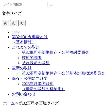
文字サイズ
あ
あ
あ
TOP
第32軍司令部壕とは
（基本情報）
これまでの取組
第32軍司令部壕保存・公開検討委員会
技術的調査
それ以前の取組
最新の取組
第32軍司令部壕保存・公開基本計画検討委員会
保存・公開に向けて
2023年以降の取組
（最新の取組の格納用）
お問い合わせ
ホーム
>
第32軍司令軍壕クイズ