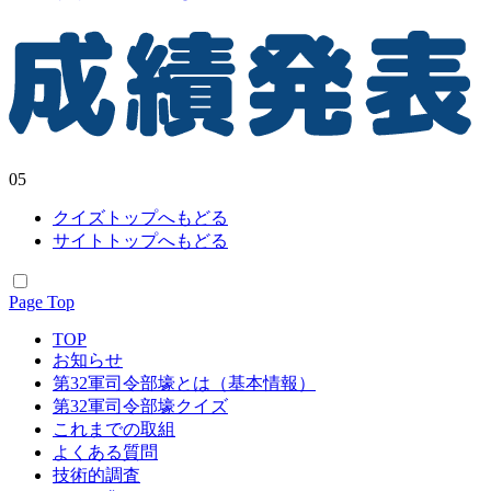
0
5
クイズトップへもどる
サイトトップへもどる
Page Top
TOP
お知らせ
第32軍司令部壕とは（基本情報）
第32軍司令部壕クイズ
これまでの取組
よくある質問
技術的調査