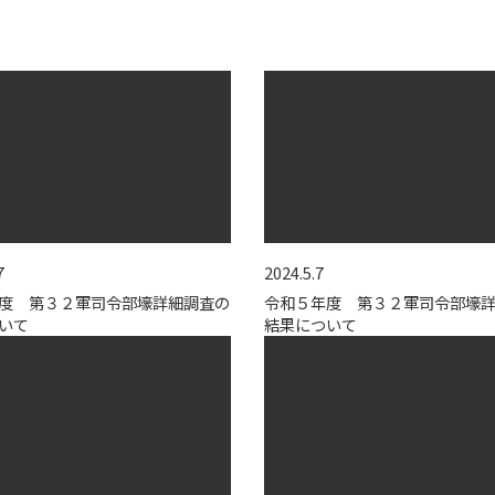
7
2024.5.7
度 第３２軍司令部壕詳細調査の
令和５年度 第３２軍司令部壕
いて
結果について