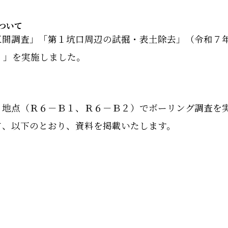
ついて
区間調査」「第１坑口周辺の試掘・表土除去」（令和７
）」を実施しました。
２地点（Ｒ６－Ｂ１、Ｒ６－Ｂ２）でボーリング調査を
て、以下のとおり、資料を掲載いたします。