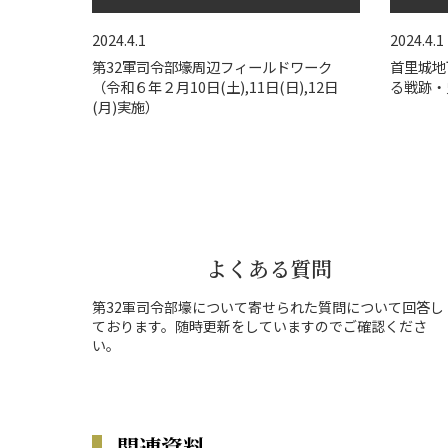
2024.4.1
2024.4.1
第32軍司令部壕周辺フィールドワーク
首里城地
（令和６年２月10日(土),11日(日),12日
る戦跡・
(月)実施）
よくある質問
第32軍司令部壕について寄せられた質問について回答し
ております。随時更新をしていますのでご確認くださ
い。
関連資料