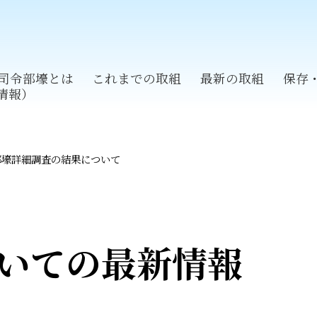
軍司令部壕とは
これまでの取組
最新の取組
保存
情報）
部壕詳細調査の結果について
いての
最新情報